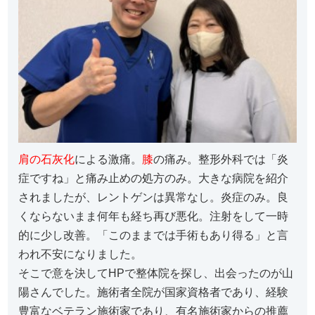
肩の石灰化
による激痛。
膝
の痛み。整形外科では「炎
症ですね」と痛み止めの処方のみ。大きな病院を紹介
されましたが、レントゲンは異常なし。炎症のみ。良
くならないまま何年も経ち再び悪化。注射をして一時
的に少し改善。「このままでは手術もあり得る」と言
われ不安になりました。
そこで意を決してHPで整体院を探し、出会ったのが山
陽さんでした。施術者全院が国家資格者であり、経験
豊富なベテラン施術家であり、有名施術家からの推薦