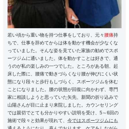
若い頃から重い物を持つ仕事をしており、元々
腰痛
持
ちで、仕事を辞めてからは体を動かす機会が少なくな
っていました。そんな姿を見ていた家族の勧めでスポ
ーツジムに通いました。体を動かすことは好きで、通
うのが私の楽しみの一つでした。ところがある朝、起
床した際に、腰痛で動きづらくなり腰が伸びにくい状
態になり段々と歩行もしづらく、スポーツジムを休む
ことになりました。腰の状態が回復に向かわず、専門
家に相談しようと思っていた矢先、新聞の折り込みで
山陽さんが目に止まり来院しました。カウンセリング
では親切でとても分かりやすい説明を受け、5～6回の
施術で段々と効果が現れて、
今ではスポーツジムにも
通えるようになり、喜んでおります。
ケアをしながら